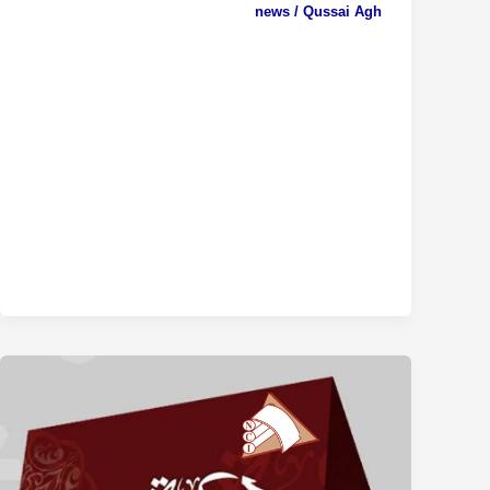
news
/
Qussai Agh