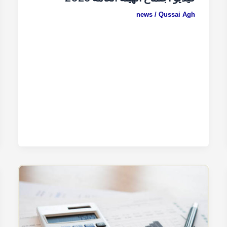
news
/
Qussai Agh